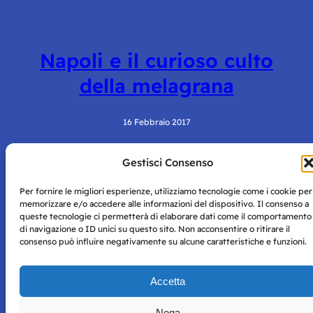
Napoli e il curioso culto
della melagrana
16 Febbraio 2017
Gestisci Consenso
Per fornire le migliori esperienze, utilizziamo tecnologie come i cookie per
memorizzare e/o accedere alle informazioni del dispositivo. Il consenso a
queste tecnologie ci permetterà di elaborare dati come il comportamento
di navigazione o ID unici su questo sito. Non acconsentire o ritirare il
consenso può influire negativamente su alcune caratteristiche e funzioni.
Storie di Napoli è una testata registrata presso il tribunale di
Napoli con autorizzazione numero 38 del 25/9/2019.
Tutte le immagini e i contenuti su questo sito sono forniti
Accetta
per mero scopo didattico e informativo.
Privacy
Tutti i diritti riservati, ogni tentativo di copia sarà
Policy
Nega