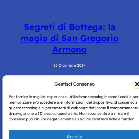
Segreti di Bottega: la
magia di San Gregorio
Armeno
25 Dicembre 2024
Gestisci Consenso
Per fornire le migliori esperienze, utilizziamo tecnologie come i cookie per
memorizzare e/o accedere alle informazioni del dispositivo. Il consenso a
queste tecnologie ci permetterà di elaborare dati come il comportamento
di navigazione o ID unici su questo sito. Non acconsentire o ritirare il
consenso può influire negativamente su alcune caratteristiche e funzioni.
Storie di Napoli è una testata registrata presso il tribunale di
Napoli con autorizzazione numero 38 del 25/9/2019.
Tutte le immagini e i contenuti su questo sito sono forniti
Accetta