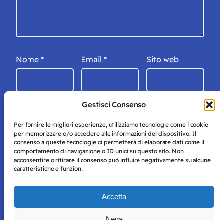
Nome
*
Email
*
Sito web
Gestisci Consenso
Per fornire le migliori esperienze, utilizziamo tecnologie come i cookie
per memorizzare e/o accedere alle informazioni del dispositivo. Il
consenso a queste tecnologie ci permetterà di elaborare dati come il
comportamento di navigazione o ID unici su questo sito. Non
acconsentire o ritirare il consenso può influire negativamente su alcune
caratteristiche e funzioni.
Storie di Napoli è una testata registrata presso il tribunale di
Accetta
Napoli con autorizzazione numero 38 del 25/9/2019.
Tutte le immagini e i contenuti su questo sito sono forniti
Nega