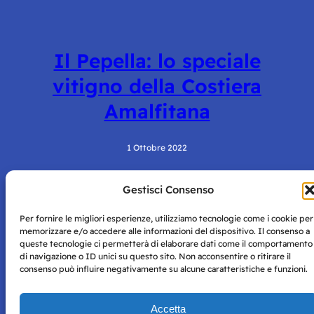
Il Pepella: lo speciale
vitigno della Costiera
Amalfitana
1 Ottobre 2022
Gestisci Consenso
Per fornire le migliori esperienze, utilizziamo tecnologie come i cookie per
memorizzare e/o accedere alle informazioni del dispositivo. Il consenso a
queste tecnologie ci permetterà di elaborare dati come il comportamento
di navigazione o ID unici su questo sito. Non acconsentire o ritirare il
consenso può influire negativamente su alcune caratteristiche e funzioni.
Storie di Napoli è una testata registrata presso il tribunale di
Napoli con autorizzazione numero 38 del 25/9/2019.
Tutte le immagini e i contenuti su questo sito sono forniti
Accetta