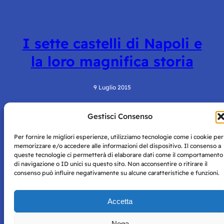
I sette castelli di Napoli e
la loro magnifica storia
9 Luglio 2015
Gestisci Consenso
Per fornire le migliori esperienze, utilizziamo tecnologie come i cookie per
memorizzare e/o accedere alle informazioni del dispositivo. Il consenso a
queste tecnologie ci permetterà di elaborare dati come il comportamento
di navigazione o ID unici su questo sito. Non acconsentire o ritirare il
consenso può influire negativamente su alcune caratteristiche e funzioni.
Storie di Napoli è una testata registrata presso il tribunale di
Napoli con autorizzazione numero 38 del 25/9/2019.
Tutte le immagini e i contenuti su questo sito sono forniti
Accetta
per mero scopo didattico e informativo.
Privacy
Tutti i diritti riservati, ogni tentativo di copia sarà
Policy
Nega