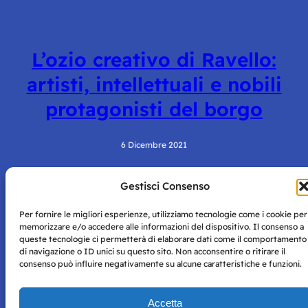
L’ozio creativo di Ravello:
artisti, intellettuali e nobili
protagonisti del borgo
6 Dicembre 2021
Gestisci Consenso
Per fornire le migliori esperienze, utilizziamo tecnologie come i cookie per
memorizzare e/o accedere alle informazioni del dispositivo. Il consenso a
queste tecnologie ci permetterà di elaborare dati come il comportamento
di navigazione o ID unici su questo sito. Non acconsentire o ritirare il
consenso può influire negativamente su alcune caratteristiche e funzioni.
Storie di Napoli è una testata registrata presso il tribunale di
Napoli con autorizzazione numero 38 del 25/9/2019.
Tutte le immagini e i contenuti su questo sito sono forniti
Accetta