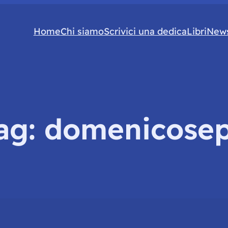
Home
Chi siamo
Scrivici una dedica
Libri
News
ag:
domenicose