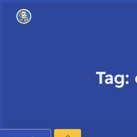
Tag:
earch