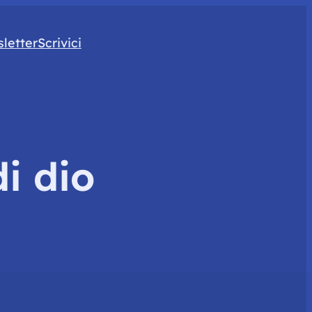
letter
Scrivici
di dio