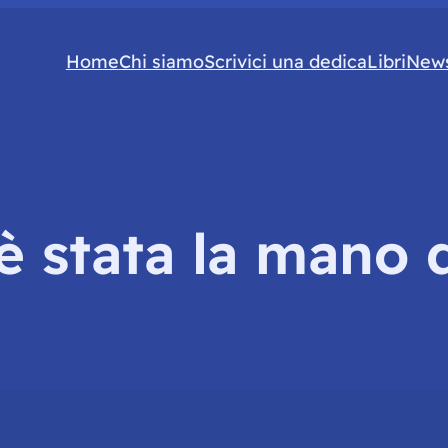
Home
Chi siamo
Scrivici una dedica
Libri
News
è stata la mano 