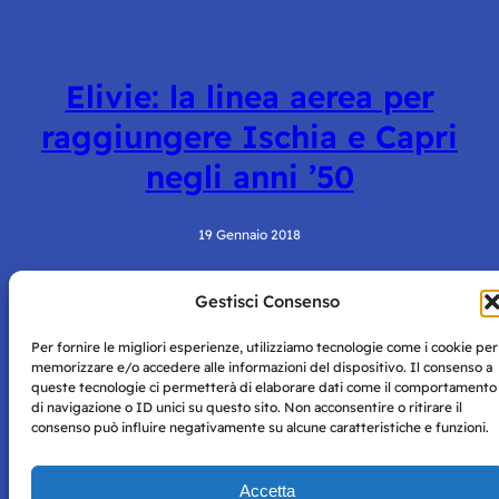
Elivie: la linea aerea per
raggiungere Ischia e Capri
negli anni ’50
19 Gennaio 2018
Gestisci Consenso
Per fornire le migliori esperienze, utilizziamo tecnologie come i cookie per
memorizzare e/o accedere alle informazioni del dispositivo. Il consenso a
queste tecnologie ci permetterà di elaborare dati come il comportamento
di navigazione o ID unici su questo sito. Non acconsentire o ritirare il
consenso può influire negativamente su alcune caratteristiche e funzioni.
Storie di Napoli è una testata registrata presso il tribunale di
Napoli con autorizzazione numero 38 del 25/9/2019.
Tutte le immagini e i contenuti su questo sito sono forniti
Accetta