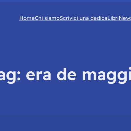
Home
Chi siamo
Scrivici una dedica
Libri
News
ag:
era de magg