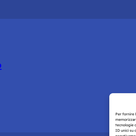
o
Per fornire 
memorizzare
tecnologie 
ID unici su 
negativament