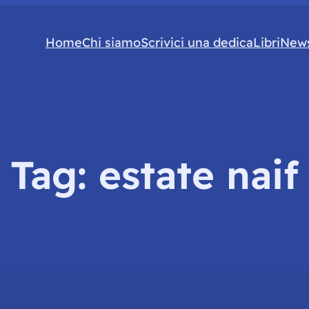
Home
Chi siamo
Scrivici una dedica
Libri
News
Tag:
estate naif