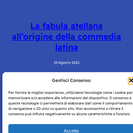
La fabula atellana
all’origine della commedia
latina
10 Agosto 2021
Gestisci Consenso
Per fornire le migliori esperienze, utilizziamo tecnologie come i cookie per
memorizzare e/o accedere alle informazioni del dispositivo. Il consenso a
queste tecnologie ci permetterà di elaborare dati come il comportamento
di navigazione o ID unici su questo sito. Non acconsentire o ritirare il
consenso può influire negativamente su alcune caratteristiche e funzioni.
Storie di Napoli è una testata registrata presso il tribunale di
Napoli con autorizzazione numero 38 del 25/9/2019.
Tutte le immagini e i contenuti su questo sito sono forniti
Accetta