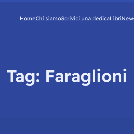
Home
Chi siamo
Scrivici una dedica
Libri
News
Tag:
Faraglioni