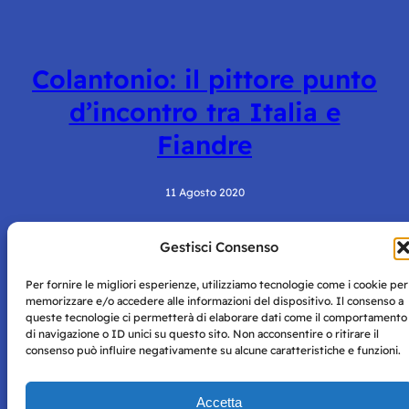
Colantonio: il pittore punto
d’incontro tra Italia e
Fiandre
11 Agosto 2020
Gestisci Consenso
Per fornire le migliori esperienze, utilizziamo tecnologie come i cookie per
memorizzare e/o accedere alle informazioni del dispositivo. Il consenso a
queste tecnologie ci permetterà di elaborare dati come il comportamento
di navigazione o ID unici su questo sito. Non acconsentire o ritirare il
consenso può influire negativamente su alcune caratteristiche e funzioni.
Storie di Napoli è una testata registrata presso il tribunale di
Napoli con autorizzazione numero 38 del 25/9/2019.
Tutte le immagini e i contenuti su questo sito sono forniti
Accetta