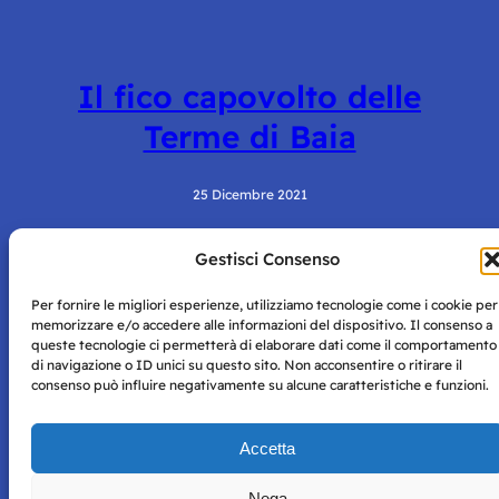
Il fico capovolto delle
Terme di Baia
25 Dicembre 2021
Gestisci Consenso
Per fornire le migliori esperienze, utilizziamo tecnologie come i cookie per
memorizzare e/o accedere alle informazioni del dispositivo. Il consenso a
queste tecnologie ci permetterà di elaborare dati come il comportamento
di navigazione o ID unici su questo sito. Non acconsentire o ritirare il
consenso può influire negativamente su alcune caratteristiche e funzioni.
Storie di Napoli è una testata registrata presso il tribunale di
Napoli con autorizzazione numero 38 del 25/9/2019.
Tutte le immagini e i contenuti su questo sito sono forniti
Accetta
per mero scopo didattico e informativo.
Privacy
Tutti i diritti riservati, ogni tentativo di copia sarà
Policy
Nega