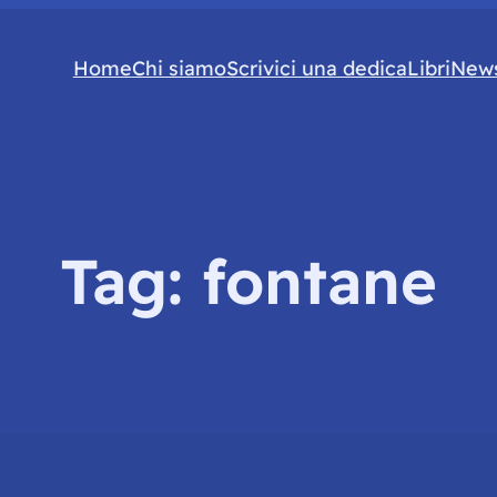
Home
Chi siamo
Scrivici una dedica
Libri
News
Tag:
fontane