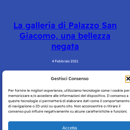
La galleria di Palazzo San
Giacomo, una bellezza
negata
4 Febbraio 2021
Gestisci Consenso
Per fornire le migliori esperienze, utilizziamo tecnologie come i cookie per
memorizzare e/o accedere alle informazioni del dispositivo. Il consenso a
queste tecnologie ci permetterà di elaborare dati come il comportamento
di navigazione o ID unici su questo sito. Non acconsentire o ritirare il
consenso può influire negativamente su alcune caratteristiche e funzioni.
Storie di Napoli è una testata registrata presso il tribunale di
Napoli con autorizzazione numero 38 del 25/9/2019.
Tutte le immagini e i contenuti su questo sito sono forniti
Accetta