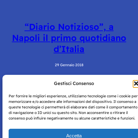
“Diario Notizioso”, a
Napoli il primo quotidiano
d’Italia
29 Gennaio 2018
Gestisci Consenso
Per fornire le migliori esperienze, utilizziamo tecnologie come i cookie per
memorizzare e/o accedere alle informazioni del dispositivo. Il consenso a
queste tecnologie ci permetterà di elaborare dati come il comportamento
di navigazione o ID unici su questo sito. Non acconsentire o ritirare il
consenso può influire negativamente su alcune caratteristiche e funzioni.
Storie di Napoli è una testata registrata presso il tribunale di
Napoli con autorizzazione numero 38 del 25/9/2019.
Tutte le immagini e i contenuti su questo sito sono forniti
Accetta