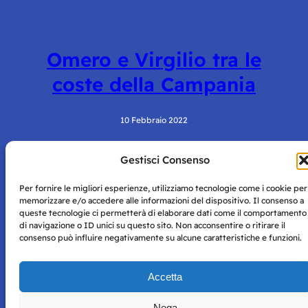
Omero e Virgilio tra le
coste della Campania
10 Febbraio 2022
Gestisci Consenso
Per fornire le migliori esperienze, utilizziamo tecnologie come i cookie per
memorizzare e/o accedere alle informazioni del dispositivo. Il consenso a
queste tecnologie ci permetterà di elaborare dati come il comportamento
di navigazione o ID unici su questo sito. Non acconsentire o ritirare il
consenso può influire negativamente su alcune caratteristiche e funzioni.
Storie di Napoli è una testata registrata presso il tribunale di
Napoli con autorizzazione numero 38 del 25/9/2019.
Tutte le immagini e i contenuti su questo sito sono forniti
Accetta
per mero scopo didattico e informativo.
Privacy
Tutti i diritti riservati, ogni tentativo di copia sarà
Policy
Nega