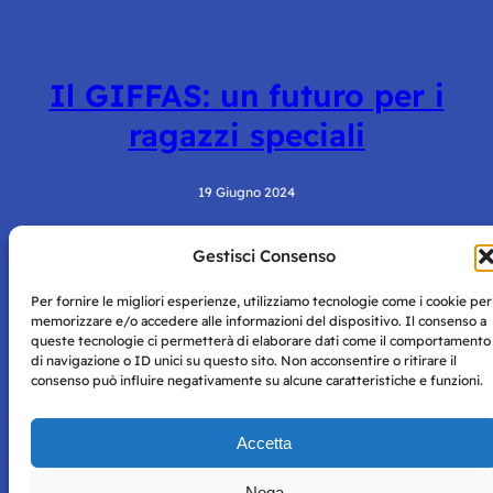
Il GIFFAS: un futuro per i
ragazzi speciali
19 Giugno 2024
Gestisci Consenso
Per fornire le migliori esperienze, utilizziamo tecnologie come i cookie per
memorizzare e/o accedere alle informazioni del dispositivo. Il consenso a
queste tecnologie ci permetterà di elaborare dati come il comportamento
di navigazione o ID unici su questo sito. Non acconsentire o ritirare il
consenso può influire negativamente su alcune caratteristiche e funzioni.
Storie di Napoli è una testata registrata presso il tribunale di
Napoli con autorizzazione numero 38 del 25/9/2019.
Tutte le immagini e i contenuti su questo sito sono forniti
Accetta
per mero scopo didattico e informativo.
Privacy
Tutti i diritti riservati, ogni tentativo di copia sarà
Policy
Nega