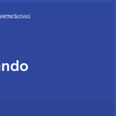
letter
Scrivici
ando