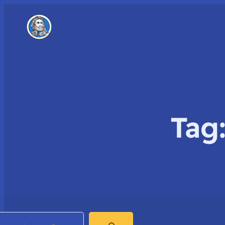
Tag
earch