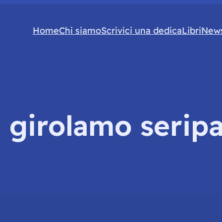
Home
Chi siamo
Scrivici una dedica
Libri
News
:
girolamo serip