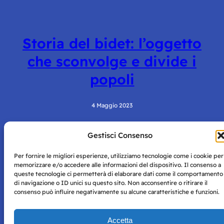
Storia del bidet: l’oggetto
che sconvolge e divide i
popoli
4 Maggio 2023
Gestisci Consenso
Per fornire le migliori esperienze, utilizziamo tecnologie come i cookie per
memorizzare e/o accedere alle informazioni del dispositivo. Il consenso a
queste tecnologie ci permetterà di elaborare dati come il comportamento
di navigazione o ID unici su questo sito. Non acconsentire o ritirare il
consenso può influire negativamente su alcune caratteristiche e funzioni.
Storie di Napoli è una testata registrata presso il tribunale di
Napoli con autorizzazione numero 38 del 25/9/2019.
Tutte le immagini e i contenuti su questo sito sono forniti
Accetta