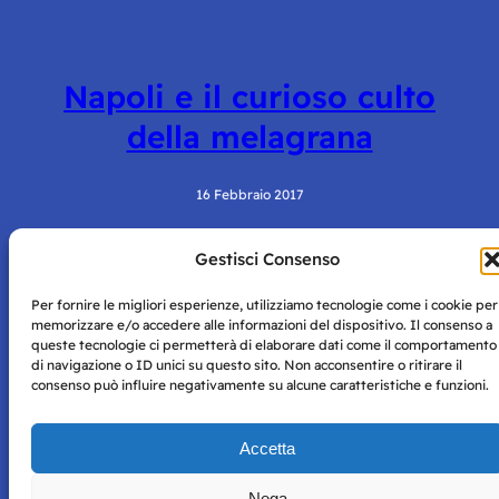
Napoli e il curioso culto
della melagrana
16 Febbraio 2017
Gestisci Consenso
Per fornire le migliori esperienze, utilizziamo tecnologie come i cookie per
memorizzare e/o accedere alle informazioni del dispositivo. Il consenso a
queste tecnologie ci permetterà di elaborare dati come il comportamento
di navigazione o ID unici su questo sito. Non acconsentire o ritirare il
consenso può influire negativamente su alcune caratteristiche e funzioni.
Storie di Napoli è una testata registrata presso il tribunale di
Napoli con autorizzazione numero 38 del 25/9/2019.
Tutte le immagini e i contenuti su questo sito sono forniti
Accetta
per mero scopo didattico e informativo.
Privacy
Tutti i diritti riservati, ogni tentativo di copia sarà
Policy
Nega