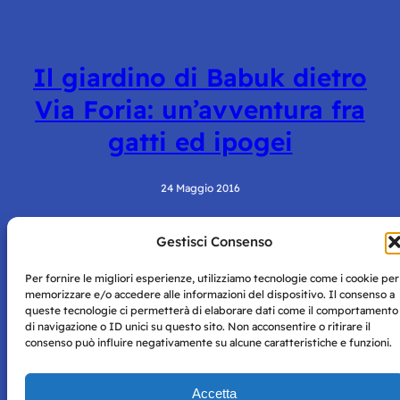
Il giardino di Babuk dietro
Via Foria: un’avventura fra
gatti ed ipogei
24 Maggio 2016
Gestisci Consenso
Per fornire le migliori esperienze, utilizziamo tecnologie come i cookie per
memorizzare e/o accedere alle informazioni del dispositivo. Il consenso a
queste tecnologie ci permetterà di elaborare dati come il comportamento
di navigazione o ID unici su questo sito. Non acconsentire o ritirare il
consenso può influire negativamente su alcune caratteristiche e funzioni.
Storie di Napoli è una testata registrata presso il tribunale di
Napoli con autorizzazione numero 38 del 25/9/2019.
Tutte le immagini e i contenuti su questo sito sono forniti
Accetta