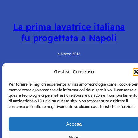
La prima lavatrice italiana
fu progettata a Napoli
6 Marzo 2018
Gestisci Consenso
Per fornire le migliori esperienze, utilizziamo tecnologie come i cookie per
memorizzare e/o accedere alle informazioni del dispositivo. Il consenso a
queste tecnologie ci permetterà di elaborare dati come il comportamento
di navigazione o ID unici su questo sito. Non acconsentire o ritirare il
consenso può influire negativamente su alcune caratteristiche e funzioni.
Storie di Napoli è una testata registrata presso il tribunale di
Napoli con autorizzazione numero 38 del 25/9/2019.
Tutte le immagini e i contenuti su questo sito sono forniti
Accetta
per mero scopo didattico e informativo.
Privacy
Tutti i diritti riservati, ogni tentativo di copia sarà
Policy
Nega