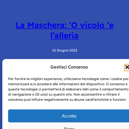
La Maschera: ‘O vicolo ‘e
l’allerìa
15 Giugno 2023
Gestisci Consenso
Per fornire le migliori esperienze, utilizziamo tecnologie come i cookie per
memorizzare e/o accedere alle informazioni del dispositivo. Il consenso a
queste tecnologie ci permetterà di elaborare dati come il comportamento
di navigazione o ID unici su questo sito. Non acconsentire o ritirare il
consenso può influire negativamente su alcune caratteristiche e funzioni.
Storie di Napoli è una testata registrata presso il tribunale di
Napoli con autorizzazione numero 38 del 25/9/2019.
Tutte le immagini e i contenuti su questo sito sono forniti
Accetta
per mero scopo didattico e informativo.
Privacy
Tutti i diritti riservati, ogni tentativo di copia sarà
Policy
Nega