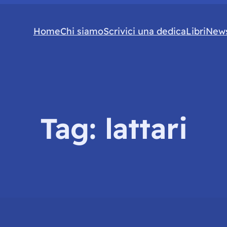
Home
Chi siamo
Scrivici una dedica
Libri
News
Tag:
lattari