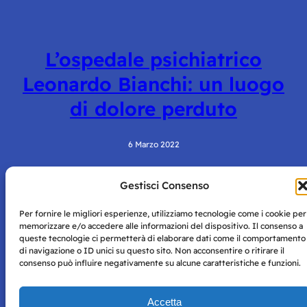
L’ospedale psichiatrico
Leonardo Bianchi: un luogo
di dolore perduto
6 Marzo 2022
Gestisci Consenso
Per fornire le migliori esperienze, utilizziamo tecnologie come i cookie per
memorizzare e/o accedere alle informazioni del dispositivo. Il consenso a
queste tecnologie ci permetterà di elaborare dati come il comportamento
di navigazione o ID unici su questo sito. Non acconsentire o ritirare il
consenso può influire negativamente su alcune caratteristiche e funzioni.
Storie di Napoli è una testata registrata presso il tribunale di
Napoli con autorizzazione numero 38 del 25/9/2019.
Tutte le immagini e i contenuti su questo sito sono forniti
Accetta