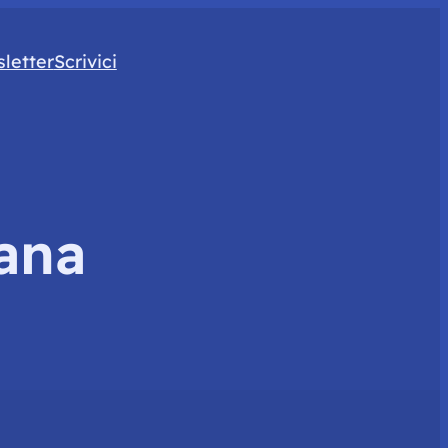
letter
Scrivici
ana