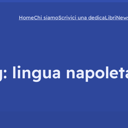
Home
Chi siamo
Scrivici una dedica
Libri
News
g:
lingua napolet