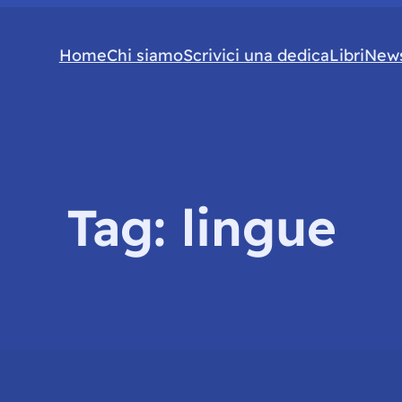
Home
Chi siamo
Scrivici una dedica
Libri
News
Tag:
lingue