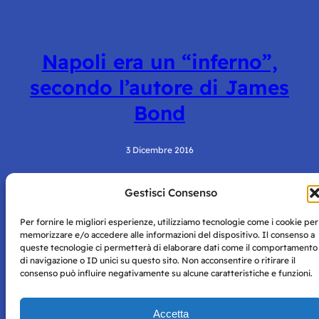
Napoli era un “inferno”,
secondo l’autore di James
Bond
3 Dicembre 2016
Gestisci Consenso
Per fornire le migliori esperienze, utilizziamo tecnologie come i cookie per
memorizzare e/o accedere alle informazioni del dispositivo. Il consenso a
queste tecnologie ci permetterà di elaborare dati come il comportamento
di navigazione o ID unici su questo sito. Non acconsentire o ritirare il
consenso può influire negativamente su alcune caratteristiche e funzioni.
Storie di Napoli è una testata registrata presso il tribunale di
Napoli con autorizzazione numero 38 del 25/9/2019.
Tutte le immagini e i contenuti su questo sito sono forniti
Accetta