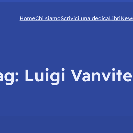
Home
Chi siamo
Scrivici una dedica
Libri
News
ag:
Luigi Vanvitel