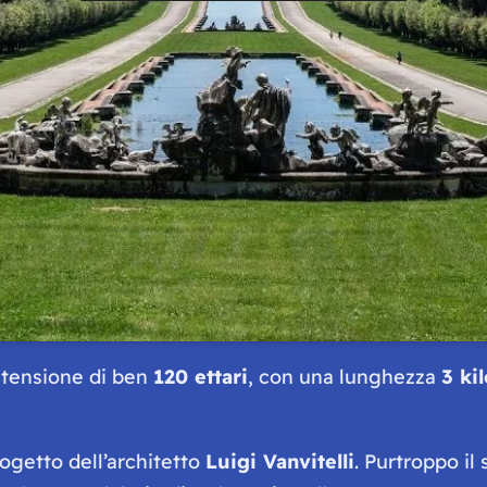
tensione di ben
120 ettari
, con una lunghezza
3 ki
rogetto dell’architetto
Luigi Vanvitelli
. Purtroppo il