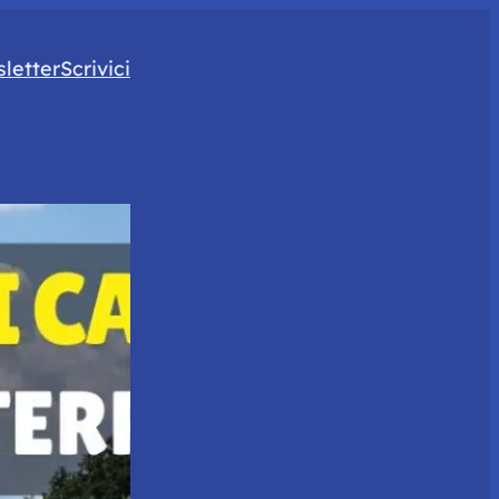
letter
Scrivici