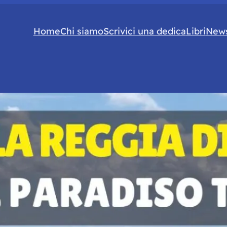
Home
Chi siamo
Scrivici una dedica
Libri
News