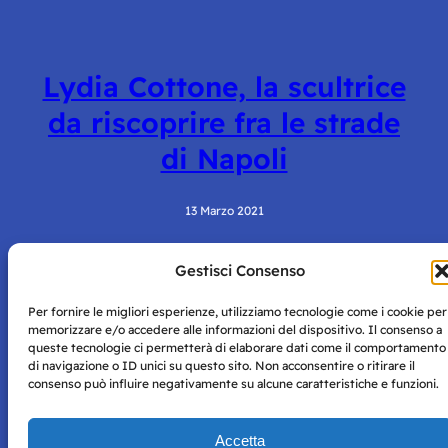
Lydia Cottone, la scultrice
da riscoprire fra le strade
di Napoli
13 Marzo 2021
Gestisci Consenso
Per fornire le migliori esperienze, utilizziamo tecnologie come i cookie per
memorizzare e/o accedere alle informazioni del dispositivo. Il consenso a
queste tecnologie ci permetterà di elaborare dati come il comportamento
di navigazione o ID unici su questo sito. Non acconsentire o ritirare il
consenso può influire negativamente su alcune caratteristiche e funzioni.
Storie di Napoli è una testata registrata presso il tribunale di
Napoli con autorizzazione numero 38 del 25/9/2019.
Tutte le immagini e i contenuti su questo sito sono forniti
Accetta