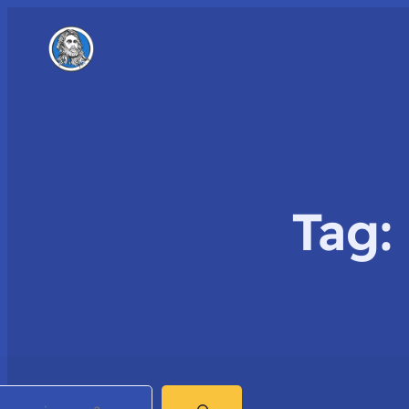
Tag:
earch