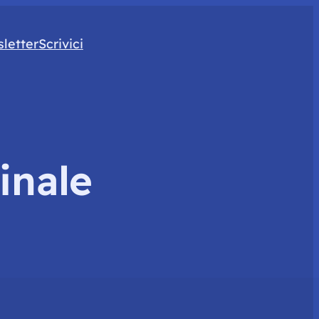
letter
Scrivici
inale