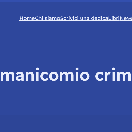
Home
Chi siamo
Scrivici una dedica
Libri
News
manicomio crim