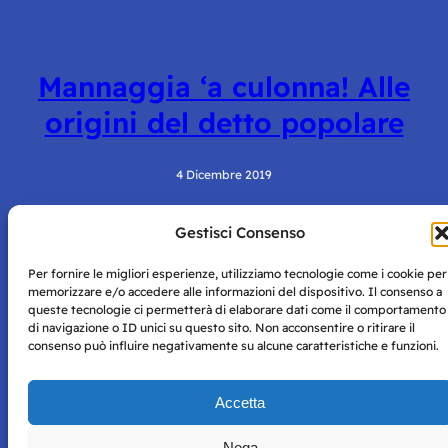
Mannaggia ‘a culonna! Alle
origini del detto popolare
4 Dicembre 2019
Gestisci Consenso
Per fornire le migliori esperienze, utilizziamo tecnologie come i cookie per
memorizzare e/o accedere alle informazioni del dispositivo. Il consenso a
queste tecnologie ci permetterà di elaborare dati come il comportamento
di navigazione o ID unici su questo sito. Non acconsentire o ritirare il
consenso può influire negativamente su alcune caratteristiche e funzioni.
Storie di Napoli è una testata registrata presso il tribunale di
Napoli con autorizzazione numero 38 del 25/9/2019.
Tutte le immagini e i contenuti su questo sito sono forniti
Accetta
per mero scopo didattico e informativo.
Privacy
Tutti i diritti riservati, ogni tentativo di copia sarà
Policy
Nega