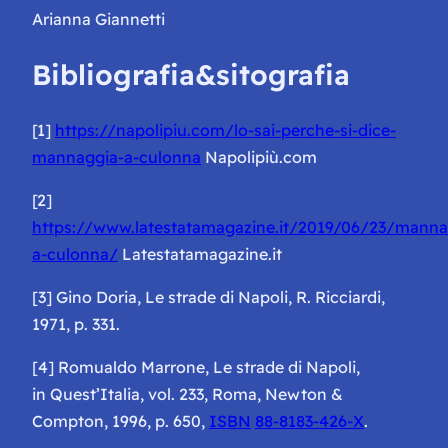
Arianna Giannetti
Bibliografia&sitografia
[1]
https://napolipiu.com/lo-sai-perche-si-dice-
mannaggia-a-culonna
Napolipiù.com
[2]
https://www.latestatamagazine.it/2019/06/23/manna
a-culonna/
Latestatamagazine.it
[3] Gino Doria,
Le strade di Napoli
, R. Ricciardi,
1971, p. 331.
[4] Romualdo Marrone,
Le strade di Napoli
,
in
Quest’Italia
, vol. 233, Roma, Newton &
Compton, 1996, p. 650,
ISBN
88-8183-426-X
.