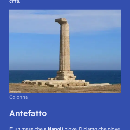
città.
Colonna
Antefatto
E’ un mese che a
Napoli
piove. Diciamo che piove