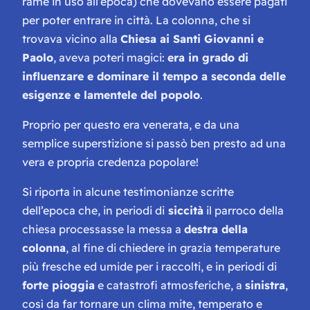
rame in uso all’epoca) che dovevano essere pagati
per poter entrare in città. La colonna, che si
trovava vicino alla
Chiesa ai Santi Giovanni e
Paolo
, aveva poteri magici:
era in grado di
influenzare e dominare il tempo a seconda delle
esigenze e lamentele del popolo
.
Proprio per questo era venerata, e da una
semplice superstizione si passò ben presto ad una
vera e propria credenza popolare!
Si riporta in alcune testimonianze scritte
dell’epoca che, in periodi di
siccità
il parroco della
chiesa processasse la messa a
destra della
colonna
, al fine di chiedere in grazia temperature
più fresche ed umide per i raccolti, e in periodi di
forte pioggia
e catastrofi atmosferiche, a
sinistra
,
così da far tornare un clima mite, temperato e