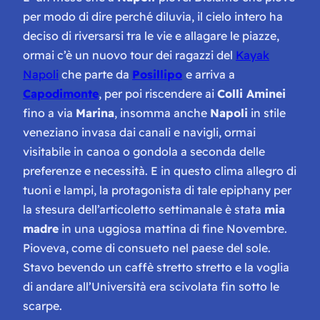
per modo di dire perché
diluvia
, il cielo intero ha
deciso di riversarsi tra le vie e allagare le piazze,
ormai c’è un nuovo tour dei ragazzi del
Kayak
Napoli
che parte da
Posillipo
e arriva a
Capodimonte
, per poi riscendere ai
Colli Aminei
fino a via
Marina
, insomma anche
Napoli
in stile
veneziano invasa dai canali e navigli, ormai
visitabile in canoa o gondola a seconda delle
preferenze e necessità. E in questo clima allegro di
tuoni e lampi, la protagonista di tale
epiphany
per
la stesura dell’articoletto settimanale è stata
mia
madre
in una uggiosa mattina di fine Novembre.
Pioveva, come di consueto
nel paese del sole
.
Stavo bevendo un caffè
stretto stretto
e la voglia
di andare all’Università era scivolata fin sotto le
scarpe.