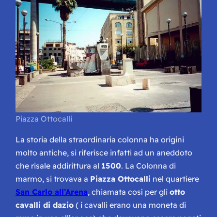
Piazza Ottocalli
La storia della straordinaria colonna ha origini
molto antiche, si riferisce infatti ad un aneddoto
che risale addirittura al
1500
. La Colonna di
marmo, si trovava a
Piazza Ottocalli
nel quartiere
San Carlo all’Arena
, chiamata così per gli
otto
cavalli di dazio
( i cavalli erano una moneta di