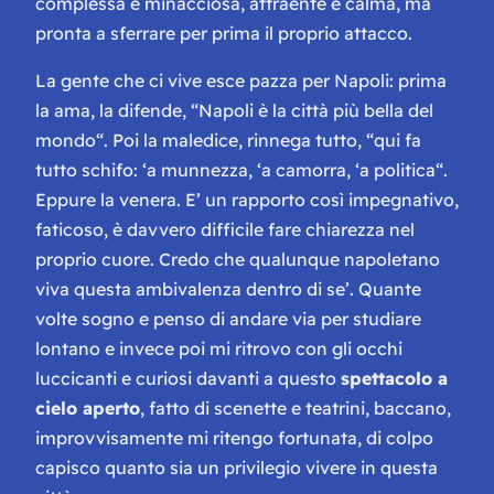
complessa e minacciosa, attraente e calma, ma
pronta a sferrare
per prima
il proprio attacco.
La gente che ci vive
esce pazza
per Napoli: prima
la ama, la difende, “
Napoli è la città più bella del
mondo
“. Poi la maledice, rinnega tutto, “
qui fa
tutto schifo: ‘a munnezza, ‘a camorra, ‘a politica
“.
Eppure la venera. E’ un rapporto così impegnativo,
faticoso, è davvero difficile fare chiarezza nel
proprio cuore. Credo che qualunque napoletano
viva questa ambivalenza dentro di se’. Quante
volte sogno e penso di andare via per studiare
lontano e invece poi mi ritrovo con gli occhi
luccicanti e curiosi davanti a questo
spettacolo a
cielo aperto
, fatto di scenette e teatrini, baccano,
improvvisamente mi ritengo fortunata, di colpo
capisco quanto sia un privilegio vivere in questa