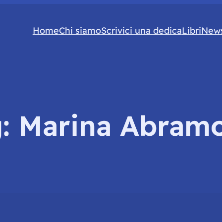
Home
Chi siamo
Scrivici una dedica
Libri
News
g:
Marina Abramo