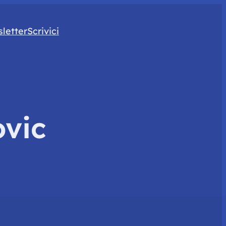
letter
Scrivici
vic