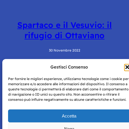
Spartaco e il Vesuvio: il
rifugio di Ottaviano
30 Novembre 2022
Gestisci Consenso
Per fornire le migliori esperienze, utilizziamo tecnologie come i cookie per
memorizzare e/o accedere alle informazioni del dispositivo. Il consenso a
queste tecnologie ci permetterà di elaborare dati come il comportamento
di navigazione o ID unici su questo sito. Non acconsentire o ritirare il
consenso può influire negativamente su alcune caratteristiche e funzioni.
Storie di Napoli è una testata registrata presso il tribunale di
Napoli con autorizzazione numero 38 del 25/9/2019.
Tutte le immagini e i contenuti su questo sito sono forniti
Accetta
per mero scopo didattico e informativo.
Privacy
Tutti i diritti riservati, ogni tentativo di copia sarà
Policy
Nega