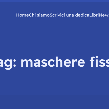
Home
Chi siamo
Scrivici una dedica
Libri
News
ag:
maschere fis