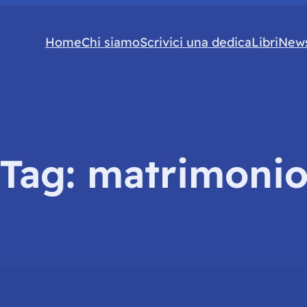
Home
Chi siamo
Scrivici una dedica
Libri
News
Tag:
matrimoni