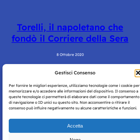
Torelli, il napoletano che
fondò il Corriere della Sera
8 Ottobre 2020
Gestisci Consenso
Per fornire le migliori esperienze, utilizziamo tecnologie come i cookie per
memorizzare e/o accedere alle informazioni del dispositivo. Il consenso a
queste tecnologie ci permetterà di elaborare dati come il comportamento
di navigazione o ID unici su questo sito. Non acconsentire o ritirare il
consenso può influire negativamente su alcune caratteristiche e funzioni.
Storie di Napoli è una testata registrata presso il tribunale di
Napoli con autorizzazione numero 38 del 25/9/2019.
Tutte le immagini e i contenuti su questo sito sono forniti
Accetta
per mero scopo didattico e informativo.
Privacy
Tutti i diritti riservati, ogni tentativo di copia sarà
Policy
Nega