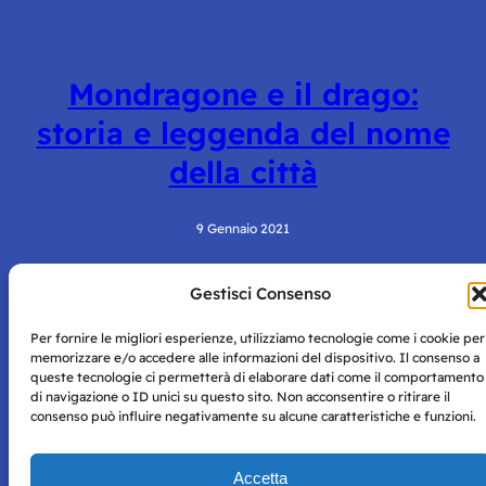
Mondragone e il drago:
storia e leggenda del nome
della città
9 Gennaio 2021
Gestisci Consenso
Per fornire le migliori esperienze, utilizziamo tecnologie come i cookie per
memorizzare e/o accedere alle informazioni del dispositivo. Il consenso a
queste tecnologie ci permetterà di elaborare dati come il comportamento
di navigazione o ID unici su questo sito. Non acconsentire o ritirare il
consenso può influire negativamente su alcune caratteristiche e funzioni.
Storie di Napoli è una testata registrata presso il tribunale di
Napoli con autorizzazione numero 38 del 25/9/2019.
Tutte le immagini e i contenuti su questo sito sono forniti
Accetta