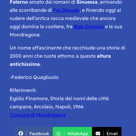
Falerno
amato dai romani di
Sinuessa
, arrivando
alle scorribande di
Fra Diavolo
, e finendo oggi al
rudere dell’antica rocca medievale che ancora
oggi domina la costiera, fra
Baia Domizia
e la sua
Mondragone.
Un nome affascinante che racchiude una storia di
2000 anni che ruota attorno a questa
altura
antichissima
.
-Federico Quagliuolo
Riferimenti:
Egidio Finamore, Storia dei nomi delle città
campane, Arcolaio, Napoli, 1966
Comune di Mondragone
Facebook
WhatsApp
Email