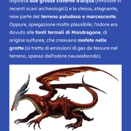
ospitava
due grosse cisterne d’acqua
(ritrovate in
recenti scavi archeologici) e la stessa, stagnante,
rese parte del
terreno paludoso e marcescente.
Oppure, spiegazione molto plausibile, l’odore era
dovuto alle
fonti termali di Mondragone
, di
origine sulfurea, che creavano
mofete nelle
grotte
(si tratta di emissioni di gas da fessure nel
terreno, spesso dall’odore nauseabondo).