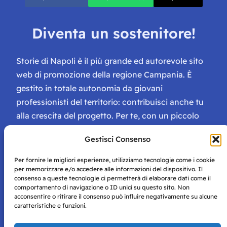
Diventa un sostenitore!
Storie di Napoli è il più grande ed autorevole sito
web di promozione della regione Campania. È
gestito in totale autonomia da giovani
professionisti del territorio: contribuisci anche tu
alla crescita del progetto. Per te, con un piccolo
contributo, ci saranno numerosissimi vantaggi:
Gestisci Consenso
tessera di Storie Campane, libri e magazine gratis
e inviti ad eventi esclusivi!
Per fornire le migliori esperienze, utilizziamo tecnologie come i cookie
per memorizzare e/o accedere alle informazioni del dispositivo. Il
consenso a queste tecnologie ci permetterà di elaborare dati come il
comportamento di navigazione o ID unici su questo sito. Non
acconsentire o ritirare il consenso può influire negativamente su alcune
caratteristiche e funzioni.