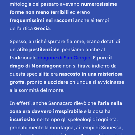
mitologia del passato avevano
numerosissime
forme non meno terribili
ed erano
frequentissimi nei racconti
anche ai tempi
dell’antica
Grecia
.
Spesso, anziché sputare fiamme, erano dotati di
un
alito pestilenziale
: pensiamo anche al
tradizionale
dragone di San Giorgio
. E pure
il
drago di Mondragone
non si tirava indietro da
questa specialità: era
nascosto in una misteriosa
grotta
, pronto a
uccidere
chiunque si avvicinasse
alla sommità del monte.
In effetti, anche Sannazaro rilevò che
l’aria nella
zona era davvero irrespirabile
e la cosa ha
incuriosito
nel tempo gli speleologi di ogni età:
probabilmente la montagna, ai tempi di Sinuessa,