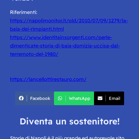
Riferimenti:
https://napolimonitor.it/old/2010/07/09/1279/la-
baia-dei-rimpianti.html
https://www.identitainsorgenti.com/perle-
dimenticate-storia-di-baia-domizia-uccisa-dal-
terremoto-del-1980/
https://lancellottirestauro.com/
Facebook
WhatsApp
Email
Diventa un sostenitore!
Storie di Napoli è il più grande ed autorevole sito