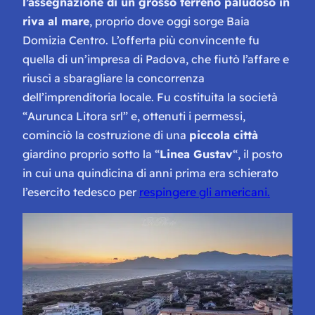
l’assegnazione di un grosso terreno paludoso in
riva al mare
, proprio dove oggi sorge Baia
Domizia Centro. L’offerta più convincente fu
quella di un’impresa di Padova, che fiutò l’affare e
riuscì a sbaragliare la concorrenza
dell’imprenditoria locale. Fu costituita la società
“
Aurunca Litora srl
” e, ottenuti i permessi,
cominciò la costruzione di una
piccola città
giardino proprio sotto la “
Linea Gustav
“, il posto
in cui una quindicina di anni prima era schierato
l’esercito tedesco per
respingere gli americani.