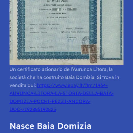
Un certificato azionario dell’Aurunca Litora, la
società che ha costruito Baia Domizia. Si trova in
vendita qui:
https://www.ebay.it/itm/1964-
AURUNCA-LITORA-LA-STORIA-DELLA-BAIA-
DOMIZIA-POCHI-PEZZI-ANCORA-
DOC-/192885192825
Nasce Baia Domizia