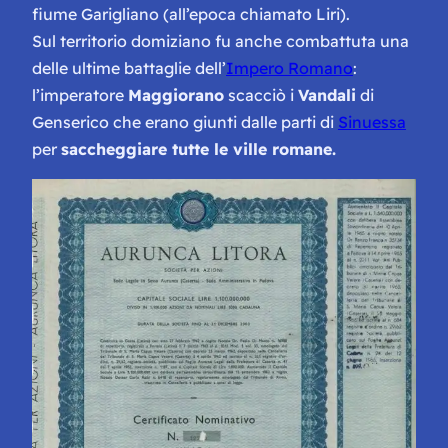
fiume Garigliano (all’epoca chiamato Liri).
Sul territorio domiziano fu anche combattuta una
delle ultime battaglie dell’
Impero Romano
:
l’imperatore
Maggiorano
scacciò i
Vandali
di
Genserico che erano giunti dalle parti di
Sinuessa
per
saccheggiare tutte le ville romane.