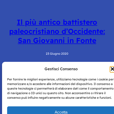
Il più antico battistero
paleocristiano d’Occidente:
San Giovanni in Fonte
23 Giugno 2020
Gestisci Consenso
Per fornire le migliori esperienze, utilizziamo tecnologie come i cookie per
memorizzare e/o accedere alle informazioni del dispositivo. Il consenso a
queste tecnologie ci permetterà di elaborare dati come il comportamento
di navigazione o ID unici su questo sito. Non acconsentire o ritirare il
consenso può influire negativamente su alcune caratteristiche e funzioni.
Storie di Napoli è una testata registrata presso il tribunale di
Napoli con autorizzazione numero 38 del 25/9/2019.
Tutte le immagini e i contenuti su questo sito sono forniti
Accetta