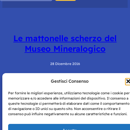
Le mattonelle scherzo del
Museo Mineralogico
28 Dicembre 2016
Gestisci Consenso
Per fornire le migliori esperienze, utilizziamo tecnologie come i cookie per
memorizzare e/o accedere alle informazioni del dispositivo. Il consenso a
queste tecnologie ci permetterà di elaborare dati come il comportamento
di navigazione o ID unici su questo sito. Non acconsentire o ritirare il
consenso può influire negativamente su alcune caratteristiche e funzioni.
Storie di Napoli è una testata registrata presso il tribunale di
Napoli con autorizzazione numero 38 del 25/9/2019.
Tutte le immagini e i contenuti su questo sito sono forniti