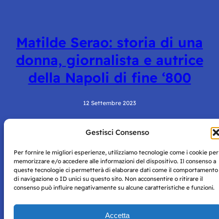
Matilde Serao: storia di una
donna, giornalista e autrice
della Napoli di fine ‘800
12 Settembre 2023
Gestisci Consenso
Per fornire le migliori esperienze, utilizziamo tecnologie come i cookie per
memorizzare e/o accedere alle informazioni del dispositivo. Il consenso a
queste tecnologie ci permetterà di elaborare dati come il comportamento
di navigazione o ID unici su questo sito. Non acconsentire o ritirare il
consenso può influire negativamente su alcune caratteristiche e funzioni.
Storie di Napoli è una testata registrata presso il tribunale di
Napoli con autorizzazione numero 38 del 25/9/2019.
Tutte le immagini e i contenuti su questo sito sono forniti
Accetta