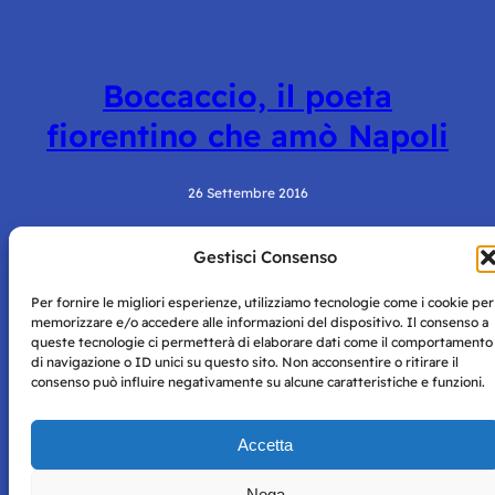
Boccaccio, il poeta
fiorentino che amò Napoli
26 Settembre 2016
Gestisci Consenso
Per fornire le migliori esperienze, utilizziamo tecnologie come i cookie per
memorizzare e/o accedere alle informazioni del dispositivo. Il consenso a
queste tecnologie ci permetterà di elaborare dati come il comportamento
di navigazione o ID unici su questo sito. Non acconsentire o ritirare il
consenso può influire negativamente su alcune caratteristiche e funzioni.
Storie di Napoli è una testata registrata presso il tribunale di
Napoli con autorizzazione numero 38 del 25/9/2019.
Tutte le immagini e i contenuti su questo sito sono forniti
Accetta
per mero scopo didattico e informativo.
Privacy
Tutti i diritti riservati, ogni tentativo di copia sarà
Policy
Nega