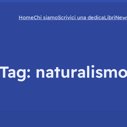
Home
Chi siamo
Scrivici una dedica
Libri
News
Tag:
naturalism